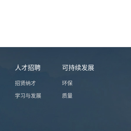
人才招聘
可持续发展
招贤纳才
环保
学习与发展
质量