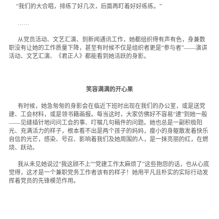
“我们的大合唱，排练了好几次，后面再盯着好好练练。”
……
从党员活动、文艺汇演、到新闻通讯工作，她都组织得有声有色，身兼数
职没有让她的工作质量下降，甚至有时候不仅是组织者更是“参与者”——演讲
活动、文艺汇演、《君正人》都能看到她活跃的身影。
笑容满满的开心果
有时候，她急匆匆的身影会在临近下班时出现在我们的办公室，或是送党
建、工会材料，或是领书籍画报。每当这时，大家仿佛好不容易“逮”到她一般
——见缝插针地问问工会的事、叮嘱几句稿件的问题。她也总是一副积极阳
光、充满活力的样子，根本看不出是两个孩子的妈妈，瘦小的身躯散发着快乐
自信的光芒，感染、号召、影响着我们及她周围的人，是一抹亮丽的红，在燃
烧、跃动。
我从未见她说过“我这顾不上”“党建工作太麻烦了”这些抱怨的话，也从心底
觉得，这才是一个兼职党务工作者该有的样子！她用平凡且朴实的实际行动发
挥着党员的先锋模范作用。