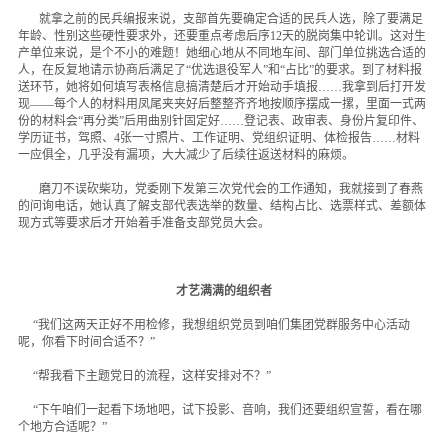
人才招聘
就拿之前的民兵编报来说，支部首先要确定合适的民兵人选，除了要满足
年龄、性别这些硬性要求外，还要重点考虑后序12天的脱岗集中轮训。这对生
产单位来说，是个不小的难题！她细心地从不同地车间、部门单位挑选合适的
可持续发展
人，在反复地请示协商后满足了“优选退役军人”和“占比”的要求。到了材料报
送环节，她将如何填写表格信息搞清楚后才开始动手填报……我拿到后打开发
现——每个人的材料用凤尾夹夹好后整整齐齐地按顺序摆成一摞，里面一式两
份的材料会“再分类”后用曲别针固定好……登记表、政审表、身份片复印件、
学历证书，驾照、4张一寸照片、工作证明、党组织证明、体检报告……材料
一应俱全，几乎没有漏项，大大减少了后续往返送材料的麻烦。
磨刀不误砍柴功，党委刚下发第三次党代会的工作通知，我就接到了春燕
的问询电话，她认真了解支部代表选举的数量、结构占比、选票样式、差额体
现方式等要求后才开始着手准备支部党员大会。
才艺满满的组织者
“我们这两天正好不用检修，我想组织党员到咱们集团党群服务中心活动
呢，你看下时间合适不？”
“帮我看下主题党日的流程，这样安排对不？”
“下午咱们一起看下场地吧，试下投影、音响，我们还要组织宣誓，看在哪
个地方合适呢？”