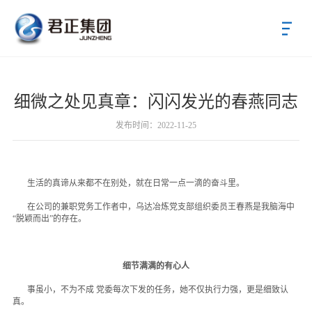
首页
细微之处见真章：闪闪发光的春燕同志
关于君正
发布时间：2022-11-25
新闻中心
公司新闻
生活的真谛从来都不在别处，就在日常一点一滴的奋斗里。
党群动态
在公司的兼职党务工作者中，乌达冶炼党支部组织委员王春燕是我脑海中
“脱颖而出”的存在。
君正产业
投资者关系
细节满满的有心人
招标采购
事虽小，不为不成 党委每次下发的任务，她不仅执行力强，更是细致认
真。