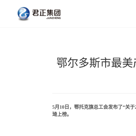
氯碱化工
公
鄂尔多斯市最美
5月10日，鄂托克旗总工会发布了“关
琦上榜。