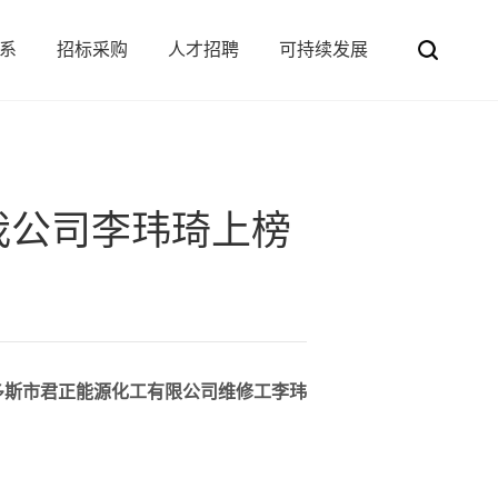
系
招标采购
人才招聘
可持续发展
公司治理
采购平台
船务
招贤纳才
集装罐
投资者服务
招标平台
码头储罐
学习与发展
环保
质量
我公司李玮琦上榜
尔多斯市君正能源化工有限公司维修工李玮