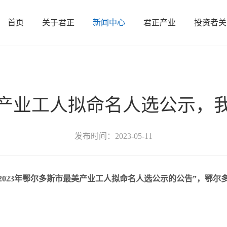
首页
关于君正
新闻中心
君正产业
投资者关
司概况
新材料
发展历程
公司新闻
冶炼
联系我们
证券信息
煤焦化
党群动态
矿业
信息披露
电力
产业工人拟命名人选公示，
发布时间：2023-05-11
于2023年鄂尔多斯市最美产业工人拟命名人选公示的公告”，鄂