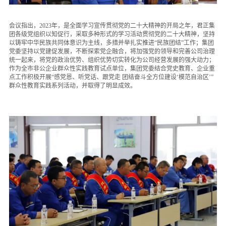
会议指出，2023年，是全面学习宣传贯彻党的二十大精神的开局之年，君正集
团各级党组织以知促行，采取多种形式的学习活动贯彻党的二十大精神，坚持
以铸牢中华民族共同体意识为主线，多措并举扎实推进“民族团结”工作；集团
党委坚持以党建促发展，不断探索党企融合，将加强党的领导和完善公司治理
统一起来，将党的政治优势、组织优势切实转化为公司经营发展的强大动力；
作为全市非公企业群众性实践教育试点单位，集团党委结合党史教育、企业重
点工作积极开展“感党恩、听党话、跟党走 团结奋斗全方位建设‘模范自治区’”
群众性教育实践系列活动，并取得了明显成效。