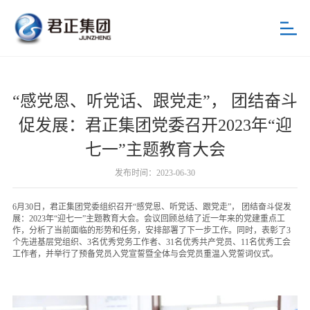
首页
“感党恩、听党话、跟党走”， 团结奋斗
关于君正
促发展：君正集团党委召开2023年“迎
七一”主题教育大会
新闻中心
发布时间：2023-06-30
公司新闻
党群动态
6月30日，君正集团党委组织召开“感党恩、听党话、跟党走”， 团结奋斗促发
展：2023年“迎七一”主题教育大会。会议回顾总结了近一年来的党建重点工
君正产业
作，分析了当前面临的形势和任务，安排部署了下一步工作。同时，表彰了3
个先进基层党组织、3名优秀党务工作者、31名优秀共产党员、11名优秀工会
工作者，并举行了预备党员入党宣誓暨全体与会党员重温入党誓词仪式。
投资者关系
招标采购