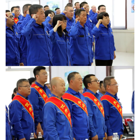
人才招聘
可持续发展