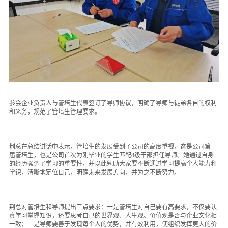
参会企业负责人与管培生代表签订了导师协议，明确了导师与徒弟各自的权利
和义务，规范了管培生管理要求。
荆总在总结讲话中表示，管培生的发展受到了公司的高度重视，这是公司第一
届管培生，也是公司首次为刚毕业的学生匹配8级干部担任导师。她通过自身
的经历强调了学习的重要性，并以此勉励大家要不断通过学习提高个人能力和
学识，清晰地定位自己，明确未来发展方向，并为之不断努力。
荆总对管培生和导师提出三点要求：一是管培生对自己要有高要求，不仅要认
真学习掌握知识，还要思考自己的世界观、人生观、价值观是否与企业文化相
一致；二是导师要善于发现每个人的优势，并有效利用，使组织发挥更大的价