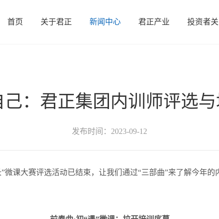
首页
关于君正
新闻中心
君正产业
投资者关
司概况
新材料
发展历程
公司新闻
冶炼
联系我们
证券信息
煤焦化
党群动态
矿业
信息披露
电力
自己：君正集团内训师评选与培
发布时间：2023-09-12
长”微课大赛评选活动已结束，让我们通过“三部曲”来了解今年的