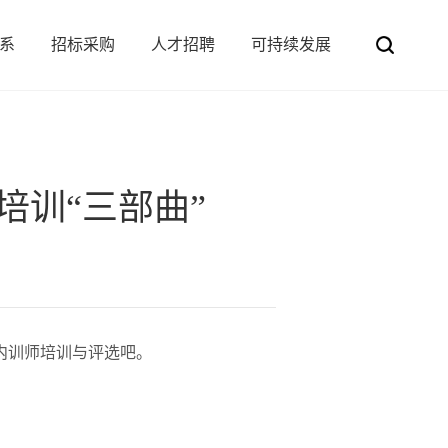
系
招标采购
人才招聘
可持续发展
公司治理
采购平台
船务
招贤纳才
集装罐
投资者服务
招标平台
码头储罐
学习与发展
环保
质量
训“三部曲”
内训师培训与评选吧。