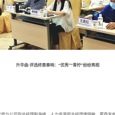
升华曲·评选终章奏响：“优秀”“青柠”纷纷亮相
徐老师与公司副总经理荆海峰、人力资源部总经理康晓敏、蒙西发