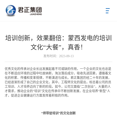
首页
培训创新，效果翻倍：蒙西发电的培训
关于君正
文化“大餐”，真香！
新闻中心
发布时间：2023-09-13
公司新闻
优秀文化的传承对企业长远发展起着不可或缺的作用，一个企业的文化也总是
在不断适应环境的过程中吐故纳新，淘汰落后成分，吸收先进因素，遵循着文
党群动态
化的积累、传播和变革规律，不断演进与成长。君正集团历经二十年的发展，
已经逐渐形成了自己的企业文化，其中，工程师文化的提出，标志着公司的员
君正产业
工培训、人才培养迈向了新的阶段。如今，公司又面临“二次创业”，大量的人
才需求，推动企业的“培训”文化在传承中不断创新发展，在企业培养“新型”人
才，促进企业健康运行方面发挥着积极的作用。
投资者关系
招标采购
“师带徒培训”的文化创新