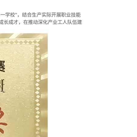
心一学校”，结合生产实际开展职业技能
成长成才，在推动深化产业工人队伍建