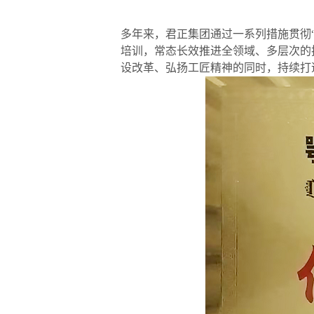
多年来，君正集团通过一系列措施贯彻
培训，常态长效推进全领域、多层次的
设改革、弘扬工匠精神的同时，持续打