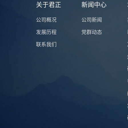
关于君正
新闻中心
公司概况
公司新闻
发展历程
党群动态
联系我们