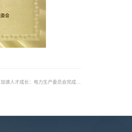
才成长：电力生产委员会完成2023年岗位技能评定工作