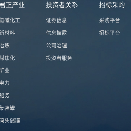
君正产业
投资者关系
招标采购
氯碱化工
证券信息
采购平台
新材料
信息披露
招标平台
冶炼
公司治理
煤焦化
投资者服务
矿业
电力
船务
集装罐
码头储罐