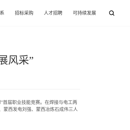
系
招标采购
人才招聘
可持续发展
公司治理
采购平台
船务
招贤纳才
集装罐
投资者服务
招标平台
码头储罐
学习与发展
环保
质量
展风采”
想”首届职业技能竞赛。在焊接与电工两
、蒙西发电刘强、蒙西冶炼石成伟三人