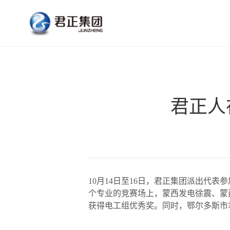
氯碱化工
公
君正人
10月14日至16日，君正集团派出代
个专业的竞赛场上，蒙西发电徐震、蒙
获得电工组优秀奖。同时，鄂尔多斯市