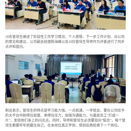
人才招聘
可持续发展
18名管培生阐述了阶段性工作学习情况、个人感悟、下一步工作计划、对公司
的意见和建议，公司副总经理荆海峰以及10位管培生导师作为评委进行了同步
点评和提问。
荆总表示，管培生的特点是学习能力强，一点就通、一学就会，要在公司给予
的大平台中耐得住寂寞、承得住压力，加强沟通能力，与基层员工“打成一
片”，发现他们身上的闪光点。同时，导师和管培生必须要双向“黏合”，每个管
培生都要牢牢把握住自己，在本岗位真正学到、悟到后再轮换下一个岗位。