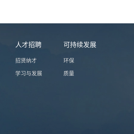
人才招聘
可持续发展
招贤纳才
环保
学习与发展
质量