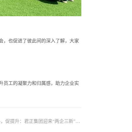
会，也促进了彼此间的深入了解，大家
升员工的凝聚力和归属感，助力企业实
升：君正集团迎来“两企三新”领域党建工作百人观摩