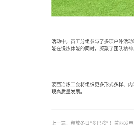
活动中，员工分组参与了多项户外活动
能在锻炼体能的同时，凝聚了团队精神
蒙西冶炼工会将组织更多形式多样、内
现高质量发展。
上一篇：
释放冬日“多巴胺” ！蒙西发